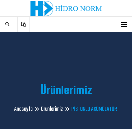
To
Ürünlerimiz
Anasayfa
Ürünlerimiz
PİSTONLU AKÜMÜLATÖR