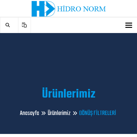
To
Ürünlerimiz
Anasayfa
Ürünlerimiz
DÖNÜŞ FİLTRELERİ