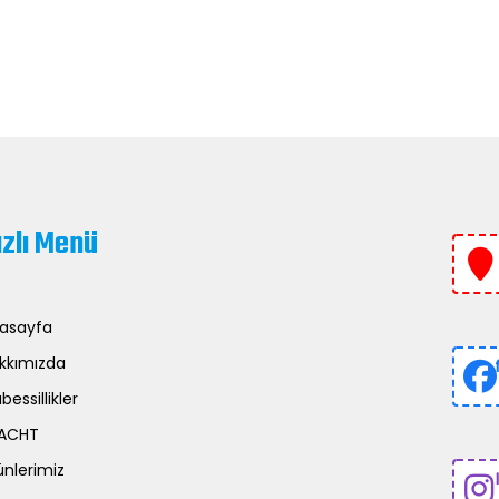
ızlı Menü
asayfa
kkımızda
bessillikler
ACHT
ünlerimiz